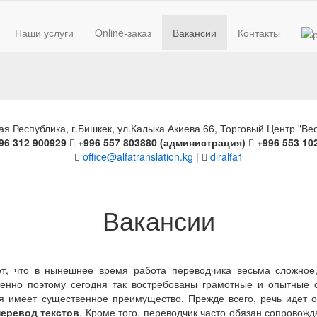
Наши услуги
Online-заказ
Вакансии
Контакты
рамотно
я Республика, г.Бишкек, ул.Калыка Акиева 66, Торговый Центр "Вес
96 312 900929
+996 557 803880 (администрация)
+996 553 10
office@alfatranslation.kg
|
diralfa1
Вакансии
ет, что в нынешнее время работа переводчика весьма сложное
енно поэтому сегодня так востребованы грамотные и опытные 
 имеет существенное преимущество. Прежде всего, речь идет о
перевод текстов
. Кроме того, переводчик часто обязан сопровожд