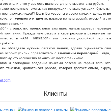
а это значит, что у вас есть шанс регулярно выезжать за рубеж.
такие несложные тексты, как инструкции по эксплуатации, буклеты,
 незнакомых людей? Если Вы уверены в своих силах и делаете
пе
ского, с турецкого и других языков
на кыргызский, русский и лю
наши вакансии.
slation» с радостью предоставит вам шанс начать карьеру перевод
й компании. Прежде чем отсылать свое резюме в различные пер
ничество в «Alfa Translation» это синоним достойной зарплат
й работы.
, вы обладаете нужным багажом знаний, здраво оцениваете сво
без особых усилий справляетесь с
языковым переводом
? Тогда,
потому что количество вакантных мест ограничено.
лом и свободное владение языками совсем не гарант того, что
то тяжелая, кропотливая работа, которая требует опыта, скру
ail.com
Клиенты