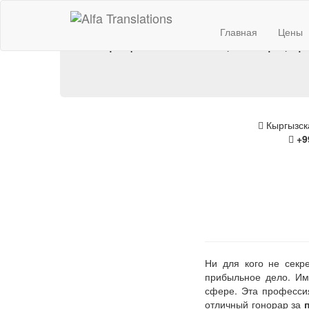
Главная
Цены
профессионально, быстро, г
Кыргызска
+9
Ни для кого не секр
прибыльное дело. Им
сфере. Эта профессия
отличный гонорар за